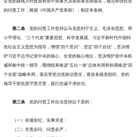
证党的路线方针政策和党中央重大决策部署贯彻落实，规范和强化党
的问责工作，根据《中国共产党章程》，制定本条例。
第二条
党的问责工作坚持以马克思列宁主义、毛泽东思想、邓
小平理论、“三个代表”重要思想、科学发展观、习近平新时代中国特
色社会主义思想为指导，增强“四个意识”，坚定“四个自信”，坚决维
护习近平总书记党中央的核心、全党的核心地位，坚决维护党中央权
威和集中统一领导，围绕统筹推进“五位一体”总体布局和协调推进“四
个全面”战略布局，落实管党治党政治责任，督促各级党组织、党的
领导干部负责守责尽责，践行忠诚干净担当。
第三条
党的问责工作应当坚持以下原则：
（一）依规依纪、实事求是；
（二）失责必问、问责必严；