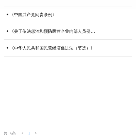
《中国共产党问责条例》
《关于依法惩治和预防民营企业内部人员侵害民营企业合法权益犯罪、为民营经济发展营造良好法治环境的意见》
《中华人民共和国民营经济促进法（节选）》
共
6条
<
1
>